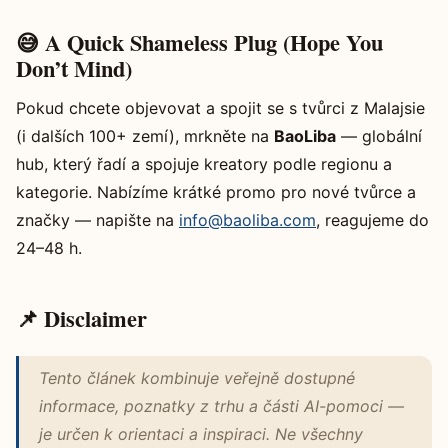
😅 A Quick Shameless Plug (Hope You
Don’t Mind)
Pokud chcete objevovat a spojit se s tvůrci z Malajsie
(i dalších 100+ zemí), mrkněte na
BaoLiba
— globální
hub, který řadí a spojuje kreatory podle regionu a
kategorie. Nabízíme krátké promo pro nové tvůrce a
značky — napište na
info@baoliba.com
, reagujeme do
24–48 h.
📌 Disclaimer
Tento článek kombinuje veřejně dostupné
informace, poznatky z trhu a části AI-pomoci —
je určen k orientaci a inspiraci. Ne všechny