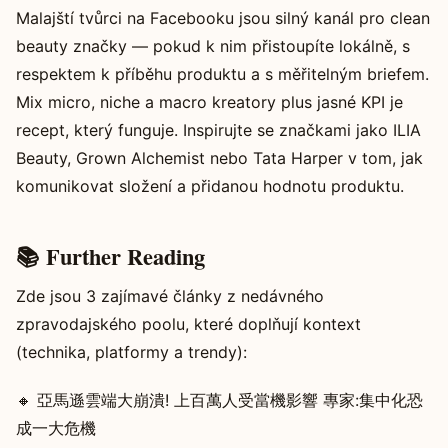
Malajští tvůrci na Facebooku jsou silný kanál pro clean
beauty značky — pokud k nim přistoupíte lokálně, s
respektem k příběhu produktu a s měřitelným briefem.
Mix micro, niche a macro kreatory plus jasné KPI je
recept, který funguje. Inspirujte se značkami jako ILIA
Beauty, Grown Alchemist nebo Tata Harper v tom, jak
komunikovat složení a přidanou hodnotu produktu.
📚 Further Reading
Zde jsou 3 zajímavé články z nedávného
zpravodajského poolu, které doplňují kontext
(technika, platformy a trendy):
🔸 亞馬遜雲端大崩潰! 上百萬人受當機影響 專家:集中化恐
成一大危機