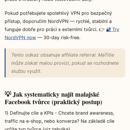
Pokud potřebujete spolehlivý VPN pro bezpečný
přístup, doporučím NordVPN — rychlé, stabilní a
funguje dobře pro práci s externími tvůrci. 👉
🔐 Try
NordVPN now
— 30-day risk-free.
Tento odkaz obsahuje affiliate referral. MaTitie
může získat malou provizi, pokud se rozhodnete
službu využít.
💡 Jak systematicky najít malajské
Facebook tvůrce (praktický postup)
1) Definujte cíle a KPIs - Chcete brand awareness,
traffic na e-shop, nebo konverze? Na základě cíle
určíte typ tvůrce (viz tabulka).