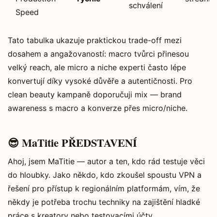
schválení
Speed
Tato tabulka ukazuje praktickou trade-off mezi
dosahem a angažovaností: macro tvůrci přinesou
velký reach, ale micro a niche experti často lépe
konvertují díky vysoké důvěře a autentičnosti. Pro
clean beauty kampaně doporučuji mix — brand
awareness s macro a konverze přes micro/niche.
😎 MaTitie PŘEDSTAVENÍ
Ahoj, jsem MaTitie — autor a ten, kdo rád testuje věci
do hloubky. Jako někdo, kdo zkoušel spoustu VPN a
řešení pro přístup k regionálním platformám, vím, že
někdy je potřeba trochu techniky na zajištění hladké
práce s kreatory nebo testovacími účty.