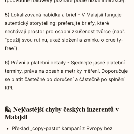
(podvodné followery poznáte podle nízké interakce).
5) Lokalizovaná nabídka a brief - V Malajsii funguje
autentický storytelling: preferujte briefy, které
nechávají prostor pro osobní zkušenost tvůrce (např.
“použij svou rutinu, ukaž složení a zmínku o cruelty-
free”).
6) Právní a platební detaily - Sjednejte jasné platební
termíny, práva na obsah a metriky měření. Doporučuje
se platit částečně po doručení a částečně po splnění
KPI.
🙋 Nejčastější chyby českých inzerentů v
Malajsii
Překlad „copy-paste“ kampaní z Evropy bez