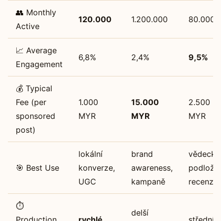
👥 Monthly
120.000
1.200.000
80.000
Active
📈 Average
6,8%
2,4%
9,5%
Engagement
💰 Typical
Fee (per
1.000
15.000
2.500
sponsored
MYR
MYR
MYR
post)
lokální
brand
vědecky
🎯 Best Use
konverze,
awareness,
podlože
UGC
kampaně
recenze
⏱️
delší
Production
rychlé
střední