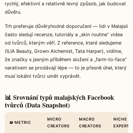
rychlý, efektivní a relativně levný způsob, jak budovat
důvěru.
Trh preferuje důvěryhodné doporučení — lidi v Malajsii
často sledují recenze, tutoriály a „skin routine“ videa
od tvůrců, kterým věří. Z reference, které sledujeme
(ILIA Beauty, Grown Alchemist, Tata Harper), vidíme,
že značky s jasným příběhem složení a „farm-to-face“
narativem se prodávají lépe — to je přesně úhel, který
musí lokální tvůrci umět vyprávět.
📊 Srovnání typů malajských Facebook
tvůrců (Data Snapshot)
MICRO
MACRO
NICHE
🧩 METRIC
CREATORS
CREATORS
EXPERTS