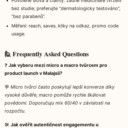
Povolené slova a claimy: žádné medicínské tvrzení
bez studie; preferujte “dermatologicky testováno”,
“bez parabenů”.
Měření: reach, saves, kliky na odkaz, promo code
usage.
🙋 Frequently Asked Questions
❓
Jak vyberu mezi micro a macro tvůrcem pro
product launch v Malajsii?
💬
Micro tvůrci často poskytují lepší konverze díky
vysoké důvěře; macro pomůže rychle škálovat
povědomí. Doporučuju mix 60/40 v závislosti na
rozpočtu.
🛠️
Jak ověřit autentičnost engagementu u