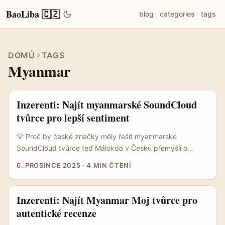
BaoLiba 🇨🇿
blog
categories
tags
DOMŮ
TAGS
Myanmar
Inzerenti: Najít myanmarské SoundCloud
tvůrce pro lepší sentiment
💡 Proč by české značky měly řešit myanmarské
SoundCloud tvůrce teď Málokdo v Česku přemýšlí o
hudebních tvůrcích v Myanmaru jako o kanálu pro
6. PROSINCE 2025
·
4 MIN ČTENÍ
zlepšení brand sentimentu — a to je přesně prostor pro
konkurenční výhodu. Lokální tvůrci na SoundCloudu často
fungují jako kulturní kurátoři: sdílejí emoce, mikrotrendy a
Inzerenti: Najít Myanmar Moj tvůrce pro
důvěru v komunitě, která běžné reklamě často nevěří.
autentické recenze
Současná situace na sociálních sítích a rostoucí trh