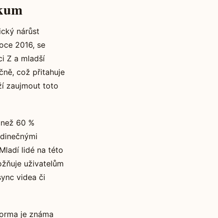
ikum
ický nárůst
roce 2016, se
i Z a mladší
čně, což přitahuje
í zaujmout toto
e než 60 %
edinečnými
Mladí lidé na této
možňuje uživatelům
sync videa či
tforma je známa