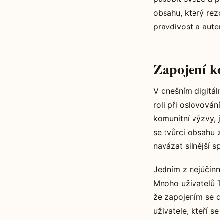
obsahu, který rez
pravdivost a auten
Zapojení k
V dnešním digitál
roli při oslovován
komunitní výzvy, j
se tvůrci obsahu 
navázat silnější s
Jedním z nejúčinně
Mnoho uživatelů 
že zapojením se d
uživatele, kteří s