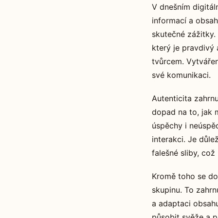
V dnešním digitál
informací a obsahů
skutečné zážitky. 
který je pravdivý 
tvůrcem. Vytvářen
své komunikaci.
Autenticita zahrn
dopad na to, jak 
úspěchy i neúspěc
interakci. Je důle
falešné sliby, co
Kromě toho se dopo
skupinu. To zahrn
a adaptaci obsahu
působit svěže a p