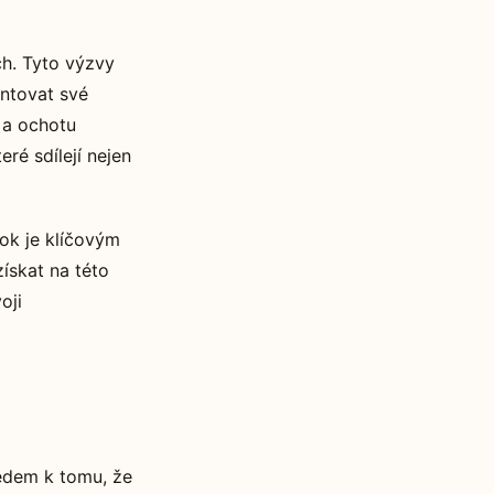
ch. Tyto výzvy
entovat své
 a ochotu
é sdílejí nejen
ok je klíčovým
ískat na této
oji
edem k tomu, že