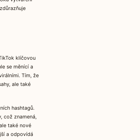
 zdůrazňuje
TikTok klíčovou
hle se měnící a
irálními. Tím, že
ahy, ale také
rních hashtagů.
y, což znamená,
 ale také nové
ější a odpovídá