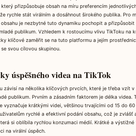
který přizpůsobuje obsah na míru preferencím jednotlivých
e rychle stát virálním a dosáhnout širokého publika. Pro 
e obsahu je nezbytné tuto dynamiku pochopit a přizpůsobit 
i mladé publikum. Vzhledem k rostoucímu vlivu TikToku na k
čky klíčové zaměřit se na tuto platformu a jejím prostředn
 se svou cílovou skupinou.
vky úspěšného videa na TikTok
 závisí na několika klíčových prvcích, které je třeba vzít 
adé publikum. Prvním a zásadním faktorem je délka videa. T
se vyznačuje krátkými videi, většinou trvajícími od 15 do 6
uživatelům rychlé a efektivní podání obsahu, což je zvlášť a
terá si oblíbila rychlou konzumaci médií. Krátké a výstižné
i na virální úspěch.