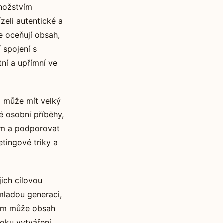
množstvím
ízeli autentické a
ce oceňují obsah,
í spojení s
ní a upřímní ve
ž může mít velký
é osobní příběhy,
em a podporovat
etingové triky a
jich cílovou
 mladou generaci,
obem může obsah
Toku vytváření