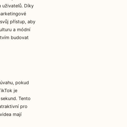
 uživatelů. Díky
marketingové
svůj přístup, aby
ulturu a módní
ictvím budovat
v úvahu, pokud
ikTok je
0 sekund. Tento
traktivní pro
 videa mají