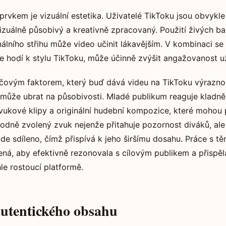
prvkem je vizuální estetika. Uživatelé TikToku jsou obvykle
vizuálně působivý a kreativně zpracovaný. Použití živých b
nálního střihu může video učinit lákavějším. V kombinaci s
e hodí k stylu TikToku, může účinně zvýšit angažovanost už
íčovým faktorem, který buď dává videu na TikToku výrazno
může ubrat na působivosti. Mladé publikum reaguje kladně
zvukové klipy a originální hudební kompozice, které mohou p
odně zvolený zvuk nejenže přitahuje pozornost diváků, ale
ude sdíleno, čímž přispívá k jeho širšímu dosahu. Práce s t
ná, aby efektivně rezonovala s cílovým publikem a přispěl
le rostoucí platformě.
autentického obsahu