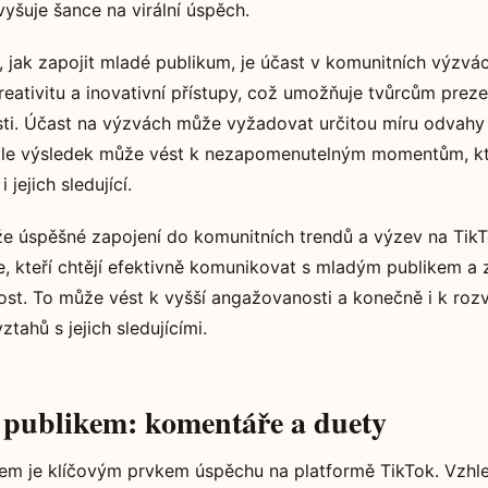
yšuje šance na virální úspěch.
jak zapojit mladé publikum, je účast v komunitních výzvá
reativitu a inovativní přístupy, což umožňuje tvůrcům prez
sti. Účast na výzvách může vyžadovat určitou míru odvahy
ale výsledek může vést k nezapomenutelným momentům, kter
 jejich sledující.
 že úspěšné zapojení do komunitních trendů a výzev na TikT
, kteří chtějí efektivně komunikovat s mladým publikem a z
st. To může vést k vyšší angažovanosti a konečně i k rozv
tahů s jejich sledujícími.
s publikem: komentáře a duety
kem je klíčovým prvkem úspěchu na platformě TikTok. Vzhl