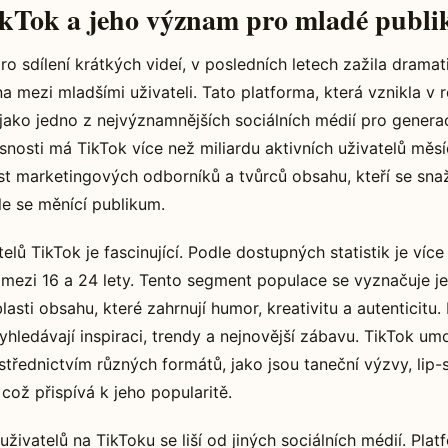
kTok a jeho význam pro mladé publ
ro sdílení krátkých videí, v posledních letech zažila dramat
a mezi mladšími uživateli. Tato platforma, která vznikla v 
 jako jedno z nejvýznamnějších sociálních médií pro generac
snosti má TikTok více než miliardu aktivních uživatelů měsí
 marketingových odborníků a tvůrců obsahu, kteří se snaž
e se měnící publikum.
lů TikTok je fascinující. Podle dostupných statistik je víc
 mezi 16 a 24 lety. Tento segment populace se vyznačuje j
asti obsahu, které zahrnují humor, kreativitu a autenticitu. 
yhledávají inspiraci, trendy a nejnovější zábavu. TikTok u
střednictvím různých formátů, jako jsou taneční výzvy, lip-
 což přispívá k jeho popularitě.
živatelů na TikToku se liší od jiných sociálních médií. Pla