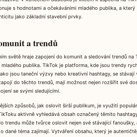
onuje s hodnotami a očekáváními mladého publika, a který
ticitu jako základní stavební prvky.
omunit a trendů
ním světě hraje zapojení do komunit a sledování trendů na 
í mladého publika. TikTok je platforma, kde jsou trendy ryc
ako jsou taneční výzvy nebo kreativní hashtagy, se stávají v
zapojí do těchto trendů, mají možnost nejen rozšířit své dos
pojení se svými sledujícími.
jších způsobů, jak oslovit širší publikum, je využití populá
TikToku aktivně vyhledává obsah označený těmito hashtag
o trendu může tvůrce oslovit nejen své stávající fanoušky,
e o dané téma zajímají. Vytváření obsahu, který je autentičt