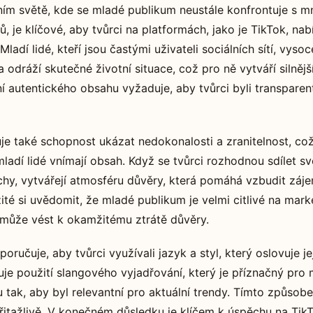
ním světě, kde se mladé publikum neustále konfrontuje s 
, je klíčové, aby tvůrci na platformách, jako je TikTok, nab
Mladí lidé, kteří jsou častými uživateli sociálních sítí, vyso
a odráží skutečné životní situace, což pro ně vytváří silnějš
í autentického obsahu vyžaduje, aby tvůrci byli transparent
uje také schopnost ukázat nedokonalosti a zranitelnost, co
mladí lidé vnímají obsah. Když se tvůrci rozhodnou sdílet sv
hy, vytvářejí atmosféru důvěry, která pomáhá vzbudit záj
žité si uvědomit, že mladé publikum je velmi citlivé na mark
ž může vést k okamžitému ztrátě důvěry.
ručuje, aby tvůrci využívali jazyk a styl, který oslovuje je
uje použití slangového vyjadřování, který je příznačný pro
 tak, aby byl relevantní pro aktuální trendy. Tímto způs
řitažlivě. V konečném důsledku je klíčem k úspěchu na Tik