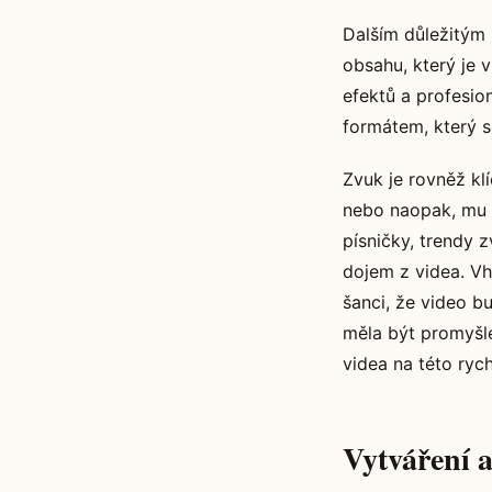
Dalším důležitým 
obsahu, který je 
efektů a profesio
formátem, který s
Zvuk je rovněž kl
nebo naopak, mu 
písničky, trendy 
dojem z videa. Vh
šanci, že video b
měla být promyšle
videa na této rych
Vytváření 