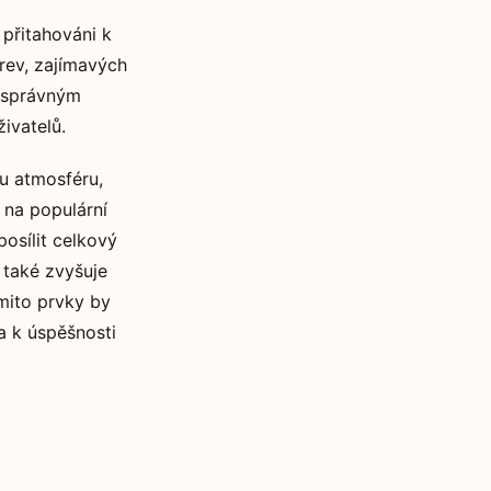
 přitahováni k
arev, zajímavých
e správným
ivatelů.
u atmosféru,
 na populární
osílit celkový
 také zvyšuje
ěmito prvky by
a k úspěšnosti