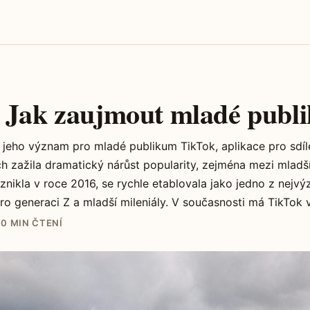
 Jak zaujmout mladé publ
jeho význam pro mladé publikum TikTok, aplikace pro sdíle
ch zažila dramatický nárůst popularity, zejména mezi mladší
vznikla v roce 2016, se rychle etablovala jako jedno z nejv
ro generaci Z a mladší mileniály. V současnosti má TikTok ví
10 MIN ČTENÍ