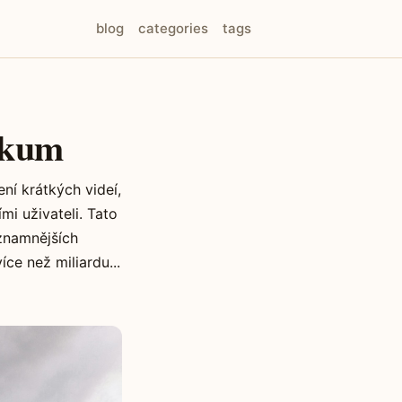
blog
categories
tags
ikum
ní krátkých videí,
mi uživateli. Tato
ýznamnějších
ce než miliardu...