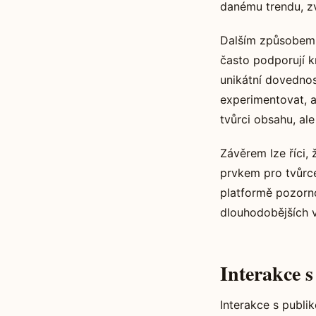
danému trendu, zv
Dalším způsobem, 
často podporují k
unikátní dovedno
experimentovat, 
tvůrci obsahu, ale i
Závěrem lze říci,
prvkem pro tvůrce
platformě pozorno
dlouhodobějších vz
Interakce 
Interakce s publi