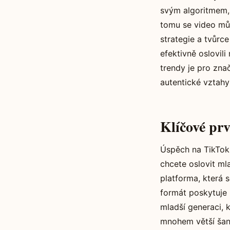
svým algoritmem, 
tomu se video můž
strategie a tvůrc
efektivně oslovil
trendy je pro zna
autentické vztahy
Klíčové pr
Úspěch na TikToku
chcete oslovit ml
platforma, která 
formát poskytuje 
mladší generaci, k
mnohem větší šanc