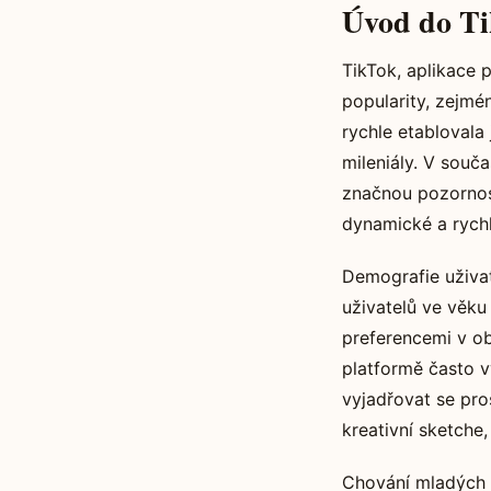
Úvod do Ti
TikTok, aplikace p
popularity, zejmén
rychle etablovala
mileniály. V souča
značnou pozornost
dynamické a rychl
Demografie uživate
uživatelů ve věku
preferencemi v obl
platformě často v
vyjadřovat se pro
kreativní sketche,
Chování mladých u